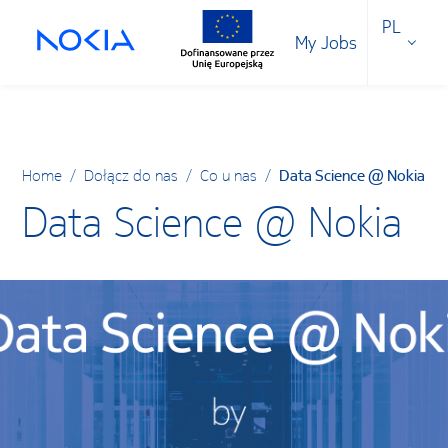
PL
My Jobs
Home
/
Dołącz do nas
/
Co u nas
/
Data Science @ Nokia
Data Science @ Nokia