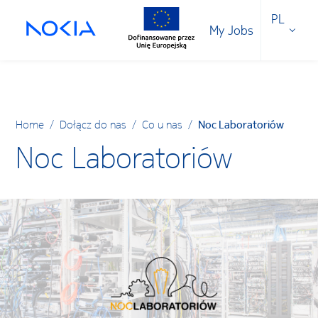
PL
My Jobs
Home
/
Dołącz do nas
/
Co u nas
/
Noc Laboratoriów
Noc Laboratoriów