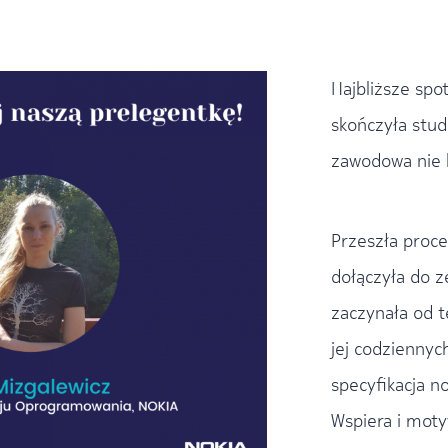
Najbliższe spo
skończyła studi
zawodowa nie b
Przeszła proce
dołączyła do 
zaczynała od 
jej codziennyc
specyfikacja n
Wspiera i mot