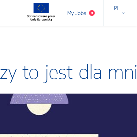
PL
My Jobs
0
zy to jest dla mn