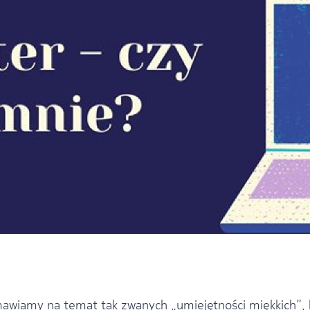
awiamy na temat tak zwanych „umiejętności miękkich”, 