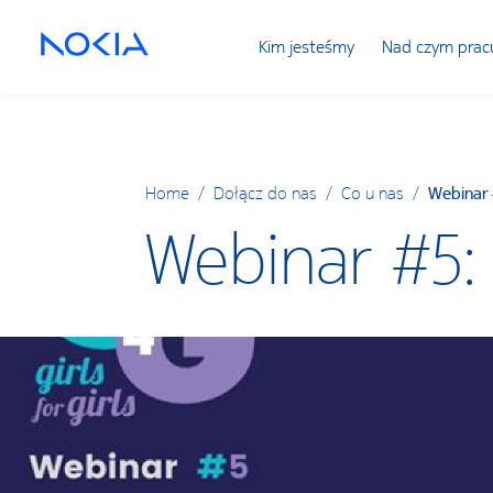
Kim jesteśmy
Nad czym prac
Home
/
Dołącz do nas
/
Co u nas
/
Webinar 
Webinar #5: 