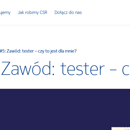
ujemy
Jak robimy CSR
Dołącz do nas
#5: Zawód: tester – czy to jest dla mnie?
Zawód: tester – c