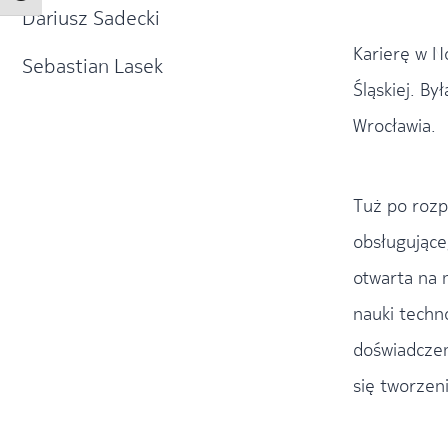
Dariusz Sadecki
Karierę w N
Sebastian Lasek
Śląskiej. B
Wrocławia.
Tuż po rozp
obsługując
otwarta na
nauki techn
doświadczen
się tworze