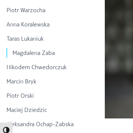
Piotr Warzocha
Anna Koralewska
Taras Lukaniuk
Magdalena Żaba
Nikodem Chwedorczuk
Marcin Bryk
Piotr Orski
Maciej Dziedzic
Aleksandra Ochap-Żabska
Toggle High Contrast