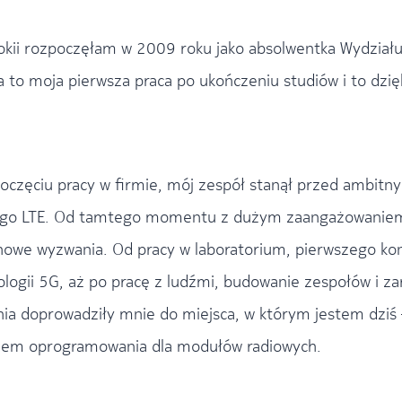
okii rozpoczęłam w 2009 roku jako absolwentka Wydziału A
yła to moja pierwsza praca po ukończeniu studiów i to dz
oczęciu pracy w firmie, mój zespół stanął przed ambit
ego LTE. Od tamtego momentu z dużym zaangażowaniem r
 nowe wyzwania. Od pracy w laboratorium, pierwszego 
ologii 5G, aż po pracę z ludźmi, budowanie zespołów i z
ia doprowadziły mnie do miejsca, w którym jestem dziś –
niem oprogramowania dla modułów radiowych.