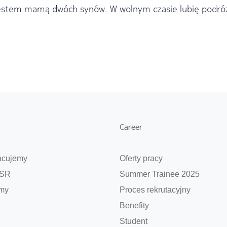
estem mamą dwóch synów. W wolnym czasie lubię podróżo
Career
acujemy
Oferty pracy
CSR
Summer Trainee 2025
my
Proces rekrutacyjny
Benefity
Student